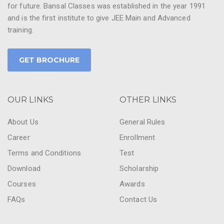
for future. Bansal Classes was established in the year 1991
and is the first institute to give JEE Main and Advanced
training.
GET BROCHURE
OUR LINKS
OTHER LINKS
About Us
General Rules
Career
Enrollment
Terms and Conditions
Test
Download
Scholarship
Courses
Awards
FAQs
Contact Us