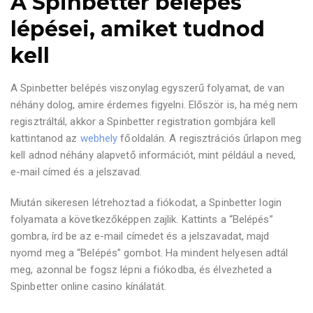
A Spinbetter belépés
lépései, amiket tudnod
kell
A Spinbetter belépés viszonylag egyszerű folyamat, de van
néhány dolog, amire érdemes figyelni. Először is, ha még nem
regisztráltál, akkor a Spinbetter registration gombjára kell
kattintanod az
webhely
főoldalán. A regisztrációs űrlapon meg
kell adnod néhány alapvető információt, mint például a neved,
e-mail címed és a jelszavad.
Miután sikeresen létrehoztad a fiókodat, a Spinbetter login
folyamata a következőképpen zajlik. Kattints a “Belépés”
gombra, írd be az e-mail címedet és a jelszavadat, majd
nyomd meg a “Belépés” gombot. Ha mindent helyesen adtál
meg, azonnal be fogsz lépni a fiókodba, és élvezheted a
Spinbetter online casino kínálatát.