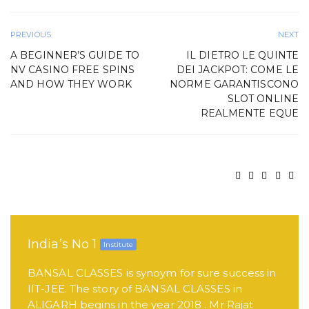
PREVIOUS
NEXT
A BEGINNER’S GUIDE TO
IL DIETRO LE QUINTE
NV CASINO FREE SPINS
DEI JACKPOT: COME LE
AND HOW THEY WORK
NORME GARANTISCONO
SLOT ONLINE
REALMENTE EQUE
India’s No 1
Institute
BANSAL CLASSES is synoym for sure success in
IIT-JEE. The story of BANSAL CLASSES in
ALIGARH begins in the year 2018 . Mr Rajat