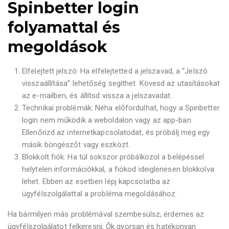
Spinbetter login
folyamattal és
megoldások
Elfelejtett jelszó: Ha elfelejtetted a jelszavad, a “Jelszó
visszaállítása” lehetőség segíthet. Kövesd az utasításokat
az e-mailben, és állítsd vissza a jelszavadat.
Technikai problémák: Néha előfordulhat, hogy a Spinbetter
login nem működik a weboldalon vagy az app-ban.
Ellenőrizd az internetkapcsolatodat, és próbálj meg egy
másik böngészőt vagy eszközt.
Blokkolt fiók: Ha túl sokszor próbálkozol a belépéssel
helytelen információkkal, a fiókod ideiglenesen blokkolva
lehet. Ebben az esetben lépj kapcsolatba az
ügyfélszolgálattal a probléma megoldásához.
Ha bármilyen más problémával szembesülsz, érdemes az
ügyfélszolgálatot felkeresni. Ők gyorsan és hatékonyan