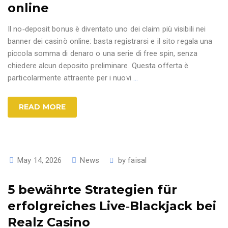
online
Il no‑deposit bonus è diventato uno dei claim più visibili nei
banner dei casinò online: basta registrarsi e il sito regala una
piccola somma di denaro o una serie di free spin, senza
chiedere alcun deposito preliminare. Questa offerta è
particolarmente attraente per i nuovi
…
READ MORE
May 14, 2026
News
by
faisal
5 bewährte Strategien für
erfolgreiches Live‑Blackjack bei
Realz Casino