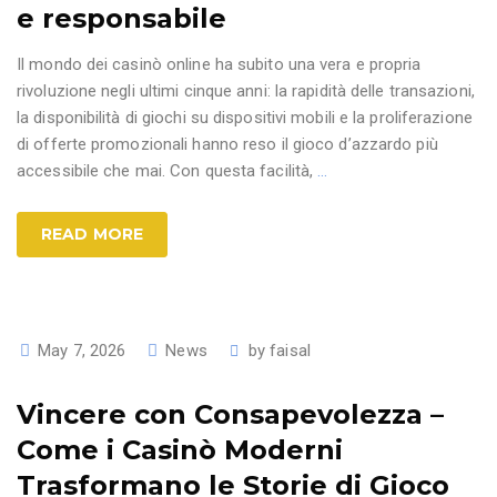
e responsabile
Il mondo dei casinò online ha subito una vera e propria
rivoluzione negli ultimi cinque anni: la rapidità delle transazioni,
la disponibilità di giochi su dispositivi mobili e la proliferazione
di offerte promozionali hanno reso il gioco d’azzardo più
accessibile che mai. Con questa facilità,
…
READ MORE
May 7, 2026
News
by
faisal
Vincere con Consapevolezza –
Come i Casinò Moderni
Trasformano le Storie di Gioco